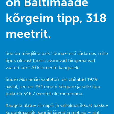
on Baltimaade
kõrgeim tipp, 318
meetrit.
See on märgiline paik Lõuna-Eesti südames, mille
tipus olevast tornist avanevad hingematvad
vaated kuni 70 kilomeetri kaugusele.
Suure Munamäe vaatetorn on ehitatud 1939.
aastal, see on 29,1 meetri kõrgune ja selle tipp
paikneb 346,7 meetrit üle merepinna.
Kaugele ulatuv silmapiir ja vaheldusrikkust pakkuv
kuppelmaastik, kaunid järved ja metsad – alati