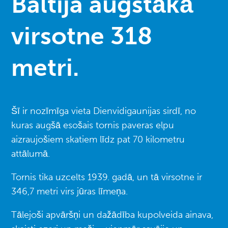
Baltija augstākā
virsotne 318
metri.
Šī ir nozīmīga vieta Dienvidigaunijas sirdī, no
kuras augšā esošais tornis paveras elpu
aizraujošiem skatiem līdz pat 70 kilometru
attālumā.
Tornis tika uzcelts 1939. gadā, un tā virsotne ir
346,7 metri virs jūras līmeņa.
Tālejoši apvāršņi un dažādība kupolveida ainava,