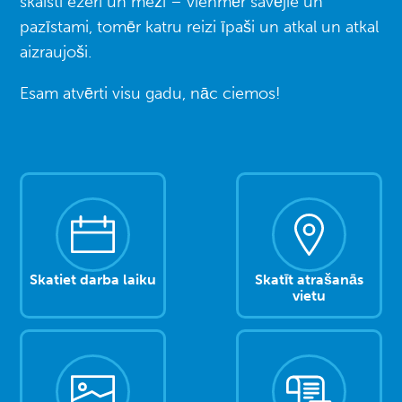
skaisti ezeri un meži – vienmēr savējie un
pazīstami, tomēr katru reizi īpaši un atkal un atkal
aizraujoši.
Esam atvērti visu gadu, nāc ciemos!
Skatiet darba laiku
Skatīt atrašanās
vietu