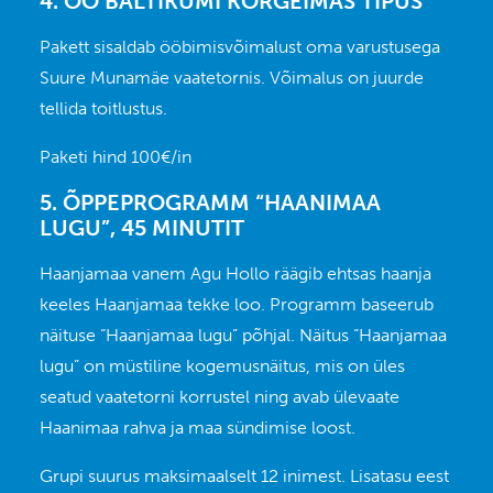
4. ÖÖ BALTIKUMI KÕRGEIMAS TIPUS
Pakett sisaldab ööbimisvõimalust oma varustusega
Suure Munamäe vaatetornis. Võimalus on juurde
tellida toitlustus.
Paketi hind 100€/in
5. ÕPPEPROGRAMM “HAANIMAA
LUGU”, 45 MINUTIT
Haanjamaa vanem Agu Hollo räägib ehtsas haanja
keeles Haanjamaa tekke loo. Programm baseerub
näituse “Haanjamaa lugu” põhjal. Näitus “Haanjamaa
lugu” on müstiline kogemusnäitus, mis on üles
seatud vaatetorni korrustel ning avab ülevaate
Haanimaa rahva ja maa sündimise loost.
Grupi suurus maksimaalselt 12 inimest. Lisatasu eest