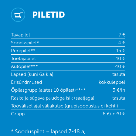
PILETID
Tavapilet
7 €
Sooduspilet*
4 €
Perepilet**
15 €
Toetajapilet
10 €
Autopilet***
40 €
Lapsed (kuni 6a k.a)
tasuta
Erisündmused
kokkuleppel
Õpilasgrupp (alates 10 õpilast)****
3 €/in
Raske ja sügava puudega isik (saatjaga)
tasuta
Töövälisel ajal väljakutse (grupisoodustus ei kehti)
20 €
Grupp
6 €/in
* Sooduspilet = lapsed 7-18 a,