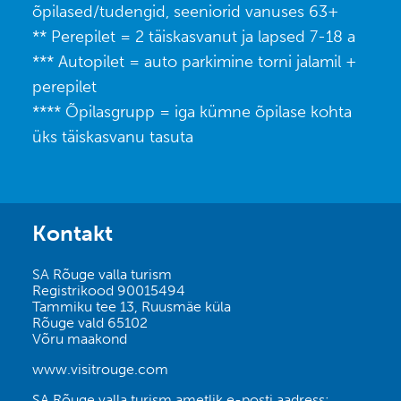
õpilased/tudengid, seeniorid vanuses 63+
** Perepilet = 2 täiskasvanut ja lapsed 7-18 a
*** Autopilet = auto parkimine torni jalamil +
perepilet
**** Õpilasgrupp = iga kümne õpilase kohta
üks täiskasvanu tasuta
Kontakt
SA Rõuge valla turism
Registrikood 90015494
Tammiku tee 13, Ruusmäe küla
Rõuge vald 65102
Võru maakond
www.visitrouge.com
SA Rõuge valla turism ametlik e-posti aadress: