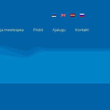
aja meelespea
Pildid
Ajalugu
Kontakt