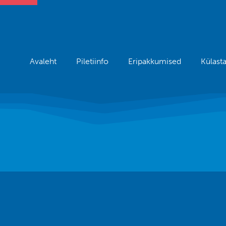
Avaleht
Piletiinfo
Eripakkumised
Külast