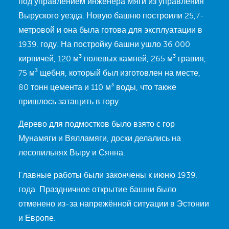
под управлением инженера Мяги из управления
Выруского уезда. Новую башню построили 25,7-
метровой и она была готова для эксплуатации в
1939. году. На постройку башни ушло 36 000
кирпичей, 120 м³ полевых камней, 265 м³ гравия,
75 м³ щебня, который был изготовлен на месте,
80 тонн цемента и 110 м³ воды, что также
пришлось затащить в гору.
Дерево для подмостков было взято с гор
Мунамяги и Вялламяги, доски делались на
лесопильнях Выру и Сянна.
Главные работы были закончены к июню 1939.
года. Праздничное открытие башни было
отменено из-за напрежённой ситуации в Эстонии
и Европе.